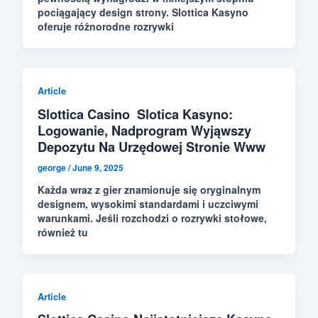
pociągający design strony. Slottica Kasyno
oferuje różnorodne rozrywki
Article
Slottica Casino ️ Slotica Kasyno:
Logowanie, Nadprogram Wyjąwszy
Depozytu Na Urzędowej Stronie Www
george
/
June 9, 2025
Każda wraz z gier znamionuje się oryginalnym
designem, wysokimi standardami i uczciwymi
warunkami. Jeśli rozchodzi o rozrywki stołowe,
również tu
Article