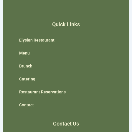
Quick Links
Elysian Restaurant
Menu
Brunch
Catering
Restaurant Reservations
Contact
Contact Us