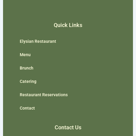
Quick Links
Elysian Restaurant
Menu
Brunch
Catering
Restaurant Reservations
Contact
Contact Us