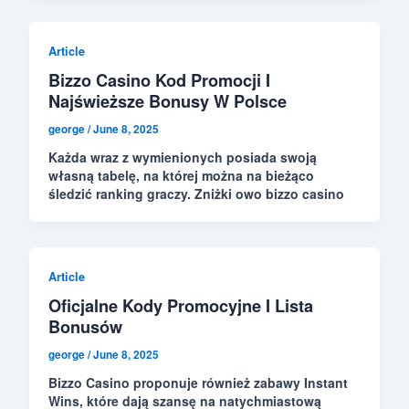
Article
Bizzo Casino Kod Promocji I
Najświeższe Bonusy W Polsce
george
/
June 8, 2025
Każda wraz z wymienionych posiada swoją
własną tabelę, na której można na bieżąco
śledzić ranking graczy. Zniżki owo bizzo casino
Article
Oficjalne Kody Promocyjne I Lista
Bonusów
george
/
June 8, 2025
Bizzo Casino proponuje również zabawy Instant
Wins, które dają szansę na natychmiastową