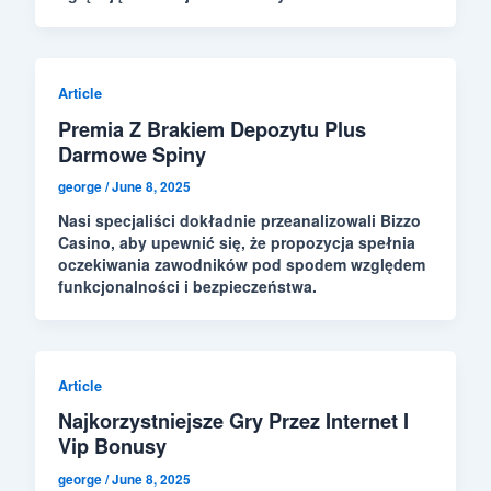
Article
Premia Z Brakiem Depozytu Plus
Darmowe Spiny
george
/
June 8, 2025
Nasi specjaliści dokładnie przeanalizowali Bizzo
Casino, aby upewnić się, że propozycja spełnia
oczekiwania zawodników pod spodem względem
funkcjonalności i bezpieczeństwa.
Article
Najkorzystniejsze Gry Przez Internet I
Vip Bonusy
george
/
June 8, 2025