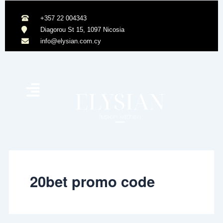
Skip
to
+357 22 004343
content
Diagorou St 15, 1097 Nicosia
info@elysian.com.cy
20bet promo code