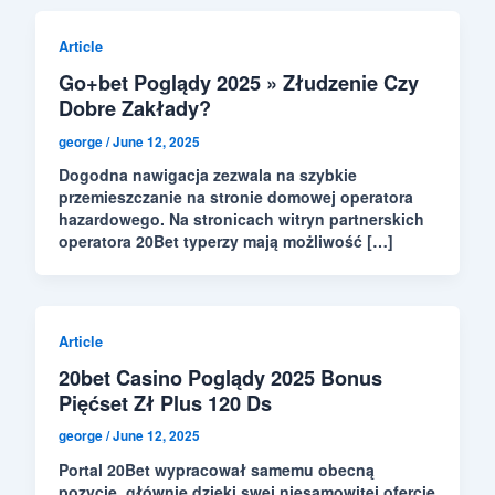
Article
Go+bet Poglądy 2025 » Złudzenie Czy
Dobre Zakłady?
george
/
June 12, 2025
Dogodna nawigacja zezwala na szybkie
przemieszczanie na stronie domowej operatora
hazardowego. Na stronicach witryn partnerskich
operatora 20Bet typerzy mają możliwość […]
Article
20bet Casino Poglądy 2025 Bonus
Pięćset Zł Plus 120 Ds
george
/
June 12, 2025
Portal 20Bet wypracował samemu obecną
pozycję, głównie dzięki swej niesamowitej ofercie