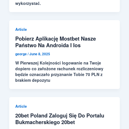
wykorzystać.
Article
Pobierz Aplikację Mostbet Nasze
Państwo Na Androida I Ios
george
/
June 8, 2025
W Pierwszej Kolejności logowanie na Twoje
dopiero co założone rachunek rozliczeniowy
będzie oznaczało przyznanie Tobie 70 PLN z
brakiem depozytu
Article
20bet Poland Zaloguj Się Do Portalu
Bukmacherskiego 20bet