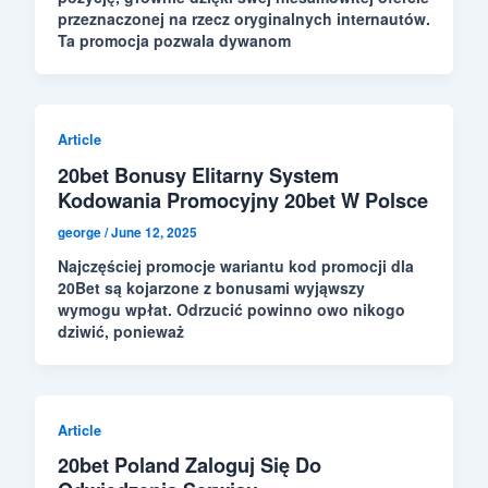
przeznaczonej na rzecz oryginalnych internautów.
Ta promocja pozwala dywanom
Article
20bet Bonusy Elitarny System
Kodowania Promocyjny 20bet W Polsce
george
/
June 12, 2025
Najczęściej promocje wariantu kod promocji dla
20Bet są kojarzone z bonusami wyjąwszy
wymogu wpłat. Odrzucić powinno owo nikogo
dziwić, ponieważ
Article
20bet Poland Zaloguj Się Do