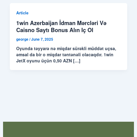
Article
1win Azerbaijan İdman Mərcləri Və
Caisno Saytı Bonus Alın Iç Ol
george
/
June 7, 2025
Oyunda təyyarə nə miqdar sürəkli müddət uçsa,
əmsal da bir o miqdar təntənəli olacaqdır. 1win
JetX oyunu üçün 0,50 AZN […]