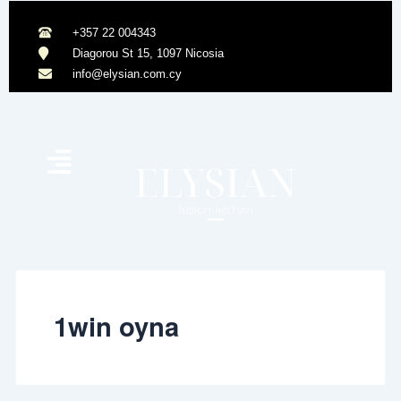
Skip
to
+357 22 004343
content
Diagorou St 15, 1097 Nicosia
info@elysian.com.cy
1win oyna