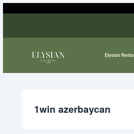
Skip
to
content
Elysian Resta
1win azerbaycan