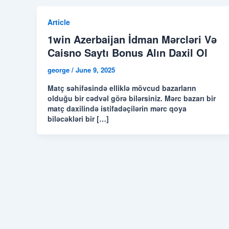
Article
1win Azerbaijan İdman Mərcləri Və
Caisno Saytı Bonus Alın Daxil Ol
george
/
June 9, 2025
Matç səhifəsində elliklə mövcud bazarların
olduğu bir cədvəl görə bilərsiniz. Mərc bazarı bir
matç daxilində istifadəçilərin mərc qoya
biləcəkləri bir […]